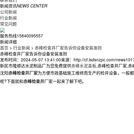
新闻资讯
NEWS CENTER
公司新闻
行业新闻
常见问题
服务热线
15840095557
新闻详细
首页
>
行业新闻
>
赤峰检查井厂家告诉你设备安装准则
赤峰检查井厂家告诉你设备安装准则
发布时间：2024-05-07 13:41:00
来源：http://cf.lsdsnzpc.com/news101
新民市隆顺达水泥制品厂为您免费提供
赤峰水泥盖板
,赤峰检查井厂家,
沈阳
赤峰检查井厂家
为方便市政基础施工维修而生产的检井设备，一般都
呢
?
下面就和
赤峰检查井
厂家一起来了解下吧。