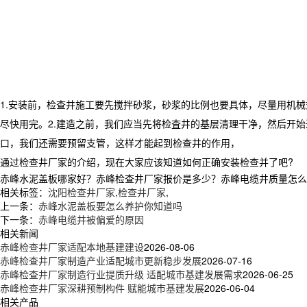
1.
安装前，检查井施工要先搅拌砂浆，砂浆的比例也要具体，尽量用机械
尽快用完。
2.
建造之前，我们应当先将检査井的基层清理干净，然后开始
口，我们还需要预留支管，这样才能起到检查井的作用，
通过检查井厂家的介绍，现在大家应该知道如何正确安装检查并了吧
?
赤峰水泥盖板哪家好？赤峰检查井厂家报价是多少？赤峰电缆井质量怎么样？新
相关标签：
沈阳检查井厂家
,
检查井厂家
,
上一条：
赤峰水泥盖板要怎么养护你知道吗
下一条：
赤峰电缆井被偏爱的原因
相关新闻
赤峰检查井厂家适配本地基建建设
2026-08-06
赤峰检查井厂家制造产业适配城市更新稳步发展
2026-07-16
赤峰检查井厂家制造行业提质升级 适配城市基建发展需求
2026-06-25
赤峰检查井厂家深耕预制构件 赋能城市基建发展
2026-06-04
相关产品