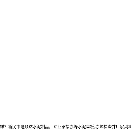
民市隆顺达水泥制品厂专业承接赤峰水泥盖板,赤峰检查井厂家,赤峰电缆井,