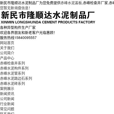
新民市隆顺达水泥制品厂为您免费提供
赤峰水泥盖板
,赤峰检查井厂家,
您暂无新询盘信息！
各种异型构件生产厂家
欢迎各界朋友和新老客户光临惠顾！
服务热线
15840095557
网站首页
关于我们
公司简介
产品中心
赤峰检查井系列
赤峰水泥构件系列
赤峰水泥管系列
赤峰水泥路边石系列
赤峰水泥砖系列
案例展示
新闻资讯
公司新闻
行业新闻
常见问题
联系我们