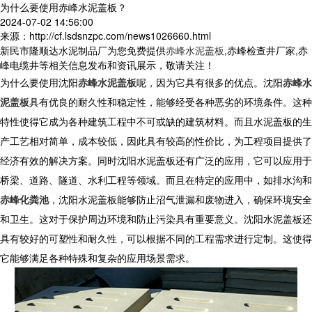
为什么要使用赤峰水泥盖板？
2024-07-02 14:56:00
来源：http://cf.lsdsnzpc.com/news1026660.html
新民市隆顺达水泥制品厂为您免费提供
赤峰水泥盖板
,赤峰检查井厂家,赤
峰电缆井等相关信息发布和资讯展示，敬请关注！
为什么要使用沈阳
赤峰水泥盖板
呢，因为它具有很多的优点。
沈阳
赤峰水
泥盖板
具有优良的耐久性和稳定性，能够经受各种恶劣的环境条件。这种
特性使得它成为各种建筑工程中不可或缺的建筑材料。
而且
水泥盖板的生
产工艺相对简单，成本较低，因此具有较高的性价比，为工程项目提供了
经济有效的解决方案。
同时沈阳水泥盖板还有广泛的应用，它可以应用于
桥梁、道路、隧道、水利工程等领域。而且在特定的应用中，如排水沟和
赤峰化粪池
，沈阳水泥盖板能够防止沼气泄漏和废物进入，确保环境安全
和卫生。这对于保护周边环境和防止污染具有重要意义。沈阳水泥盖板还
具有较好的可塑性和耐久性，可以根据不同的工程需求进行定制。这使得
它能够满足各种特殊和复杂的应用场景需求。