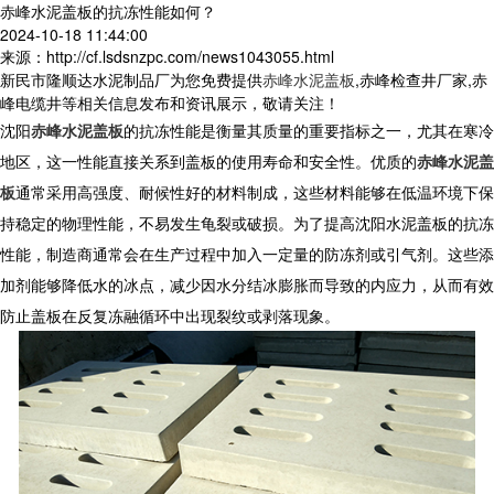
赤峰水泥盖板的抗冻性能如何？
2024-10-18 11:44:00
来源：http://cf.lsdsnzpc.com/news1043055.html
新民市隆顺达水泥制品厂为您免费提供
赤峰水泥盖板
,赤峰检查井厂家,赤
峰电缆井等相关信息发布和资讯展示，敬请关注！
沈阳
赤峰水泥盖板
的抗冻性能是衡量其质量的重要指标之一，尤其在寒冷
地区，这一性能直接关系到盖板的使用寿命和安全性。优质的
赤峰水泥盖
板
通常采用高强度、耐候性好的材料制成，这些材料能够在低温环境下保
持稳定的物理性能，不易发生龟裂或破损。为了提高沈阳水泥盖板的抗冻
性能，制造商通常会在生产过程中加入一定量的防冻剂或引气剂。这些添
加剂能够降低水的冰点，减少因水分结冰膨胀而导致的内应力，从而有效
防止盖板在反复冻融循环中出现裂纹或剥落现象。