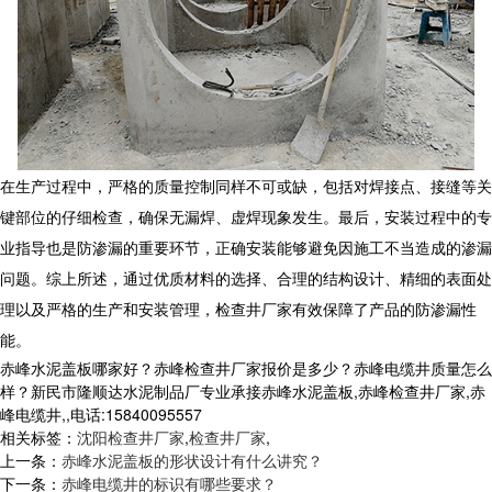
在生产过程中，严格的质量控制同样不可或缺，包括对焊接点、接缝等关
键部位的仔细检查，确保无漏焊、虚焊现象发生。最后，安装过程中的专
业指导也是防渗漏的重要环节，正确安装能够避免因施工不当造成的渗漏
问题。综上所述，通过优质材料的选择、合理的结构设计、精细的表面处
理以及严格的生产和安装管理，检查井厂家有效保障了产品的防渗漏性
能。
赤峰水泥盖板哪家好？赤峰检查井厂家报价是多少？赤峰电缆井质量怎么
样？新民市隆顺达水泥制品厂专业承接赤峰水泥盖板,赤峰检查井厂家,赤
峰电缆井,,电话:15840095557
相关标签：
沈阳检查井厂家
,
检查井厂家
,
上一条：
赤峰水泥盖板的形状设计有什么讲究？
下一条：
赤峰电缆井的标识有哪些要求？