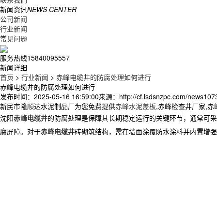
新闻资讯
NEWS CENTER
公司新闻
行业新闻
常见问题
服务热线
15840095557
新闻详细
首页
>
行业新闻
>
赤峰电缆井的防腐处理如何进行
赤峰电缆井的防腐处理如何进行
发布时间：2025-05-16 16:59:00
来源：http://cf.lsdsnzpc.com/news107
新民市隆顺达水泥制品厂为您免费提供
赤峰水泥盖板
,赤峰检查井厂家,
沈阳
赤峰电缆井
的防腐处理是保障其长期稳定运行的关键环节，通常可采
腐屏障。对于
赤峰电缆井
砖砌筑结构，需在墙面涂覆防水涂料并内置增强