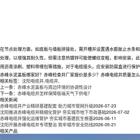
在节点处理方面，如底板与墙板拼接处，需开槽并设置遇水膨胀止水条和
处理，以增强其耐久性，但需注意热镀锌可能使螺纹变粗，影响安装，
用沥青涂刷、塑料带缠包等措施，对于电缆接头，应安装防腐盒进行保护
赤峰水泥盖板哪家好？赤峰检查井厂家报价是多少？赤峰电缆井质量怎么样？新
相关标签：
沈阳电缆井
,
电缆井
,
上一条：
赤峰水泥盖板与周边环境的协调性设计
下一条：
赤峰电缆井怎样保障极端天气下供电？
相关新闻
赤峰电缆井产业精研基建配套 助力城市管网升级
2026-07-23
沈阳推进赤峰电缆井精细化管护 夯实城市地下市政基础
2026-07-02
赤峰电缆井强化运维管护 夯实城市基建民生根基
2026-06-11
沈阳开展赤峰电缆井专项整治 筑牢城市安全防线
2026-05-21
相关产品