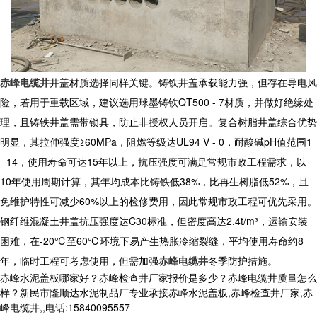
赤峰电缆井
井盖材质选择同样关键。铸铁井盖承载能力强，但存在导电风
险，若用于重载区域，建议选用球墨铸铁QT500 - 7材质，并做好绝缘处
理，且铸铁井盖需带锁具，防止非授权人员开启。复合树脂井盖综合优势
明显，其拉伸强度≥60MPa，阻燃等级达UL94 V - 0，耐酸碱pH值范围1
- 14，使用寿命可达15年以上，抗压强度可满足常规市政工程需求，以
10年使用周期计算，其年均成本比铸铁低38%，比再生树脂低52%，且
免维护特性可减少60%以上的检修费用，因此常规市政工程可优先采用。
钢纤维混凝土井盖抗压强度达C30标准，但密度高达2.4t/m³，运输安装
困难，在-20℃至60℃环境下易产生热胀冷缩裂缝，平均使用寿命约8
年，临时工程可考虑使用，但需加强
赤峰电缆井
冬季防护措施。
赤峰水泥盖板哪家好？赤峰检查井厂家报价是多少？赤峰电缆井质量怎么
样？新民市隆顺达水泥制品厂专业承接赤峰水泥盖板,赤峰检查井厂家,赤
峰电缆井,,电话:15840095557