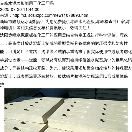
赤峰水泥盖板能用于化工厂吗
2025-07-30 11:44:00
来源：http://cf.lsdsnzpc.com/news1078893.html
新民市隆顺达水泥制品厂为您免费提供
赤峰水泥盖板
,赤峰检查井厂家,赤
峰电缆井等相关信息发布和资讯展示，敬请关注！
沈阳
赤峰水泥盖板
在化工厂的应用需结合特定工况进行科学评估。理论
上，高密度硅酸盐混凝土制成的重型盖板具备优良的耐压强度和防火性
能，可满足厂区道路、沟渠等区域的承重需求；但实际使用中必须考虑化
学腐蚀因素——强酸、强碱及有机溶剂会持续侵蚀水泥基质中的氢氧化钙
成分，导致结构疏松开裂。为此，建议采用添加聚合物改性剂的特殊配方
混凝土，或表面涂覆环氧树脂、玻璃鳞片胶泥等防腐涂层以形成屏障保
护。