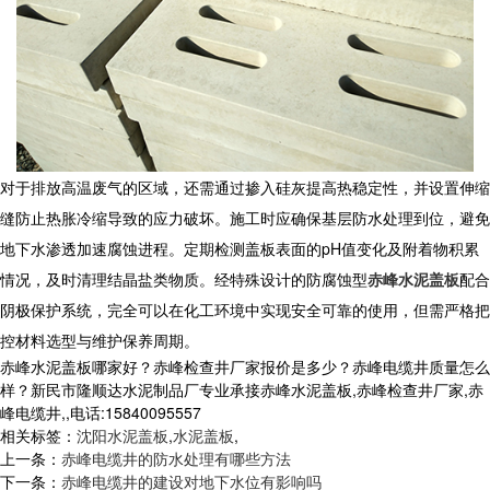
对于排放高温废气的区域，还需通过掺入硅灰提高热稳定性，并设置伸缩
缝防止热胀冷缩导致的应力破坏。施工时应确保基层防水处理到位，避免
地下水渗透加速腐蚀进程。定期检测盖板表面的pH值变化及附着物积累
情况，及时清理结晶盐类物质。经特殊设计的防腐蚀型
赤峰水泥盖板
配合
阴极保护系统，完全可以在化工环境中实现安全可靠的使用，但需严格把
控材料选型与维护保养周期。
赤峰水泥盖板哪家好？赤峰检查井厂家报价是多少？赤峰电缆井质量怎么
样？新民市隆顺达水泥制品厂专业承接赤峰水泥盖板,赤峰检查井厂家,赤
峰电缆井,,电话:15840095557
相关标签：
沈阳水泥盖板
,
水泥盖板
,
上一条：
赤峰电缆井的防水处理有哪些方法
下一条：
赤峰电缆井的建设对地下水位有影响吗