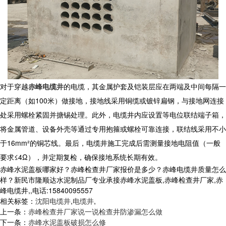
对于穿越
赤峰电缆井
的电缆，其金属护套及铠装层应在两端及中间每隔一
定距离（如100米）做接地，接地线采用铜缆或镀锌扁钢，与接地网连接
处采用螺栓紧固并搪锡处理。此外，电缆井内应设置等电位联结端子箱，
将金属管道、设备外壳等通过专用抱箍或螺栓可靠连接，联结线采用不小
于16mm²的铜芯线。最后，
电缆井
施工完成后需测量接地电阻值（一般
要求≤4Ω），并定期复检，确保接地系统长期有效。
赤峰水泥盖板哪家好？赤峰检查井厂家报价是多少？赤峰电缆井质量怎么
样？新民市隆顺达水泥制品厂专业承接赤峰水泥盖板,赤峰检查井厂家,赤
峰电缆井,,电话:15840095557
相关标签：
沈阳电缆井
,
电缆井
,
上一条：
赤峰检查井厂家说一说检查井防渗漏怎么做
下一条：
赤峰水泥盖板破损怎么修