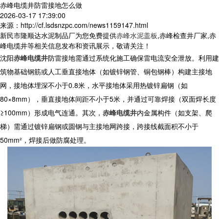
赤峰电缆井防雷接地怎么做
2026-03-17 17:39:00
来源：http://cf.lsdsnzpc.com/news1159147.html
新民市隆顺达水泥制品厂为您免费提供
赤峰水泥盖板
,赤峰检查井厂家,赤
峰电缆井等相关信息发布和资讯展示，敬请关注！
沈阳
赤峰电缆井
防雷接地需通过系统化施工确保雷电流安全泄放。利用建
筑物基础钢筋或人工垂直接地体（如镀锌钢管、铜包钢棒）构建主接地
网，接地体埋深不小于0.8米，水平接地体采用热镀锌扁钢（如
80×8mm），垂直接地体间距不小于5米，并通过可靠焊接（双面焊长度
≥100mm）形成电气连通。其次，
赤峰电缆井
内金属构件（如支架、爬
梯）需通过镀锌扁钢或圆钢与主接地网跨接，跨接线截面积不小于
50mm²，焊接后做防腐处理。