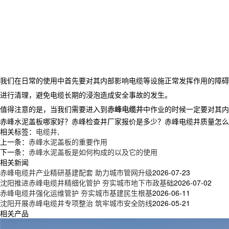
我们在日常的使用中首先要对其内部影响电缆等设施正常发挥作用的障碍
进行清理，避免电缆长期的浸泡造成安全事故的发生。
值得注意的是，当我们需要进入到
赤峰电缆井
中作业的时候一定要对其内
赤峰水泥盖板哪家好？赤峰检查井厂家报价是多少？赤峰电缆井质量怎么样？新
相关标签：
电缆井
,
上一条：
赤峰水泥盖板的重要作用
下一条：
赤峰水泥盖板是如何构成的以及它的使用
相关新闻
赤峰电缆井产业精研基建配套 助力城市管网升级
2026-07-23
沈阳推进赤峰电缆井精细化管护 夯实城市地下市政基础
2026-07-02
赤峰电缆井强化运维管护 夯实城市基建民生根基
2026-06-11
沈阳开展赤峰电缆井专项整治 筑牢城市安全防线
2026-05-21
相关产品