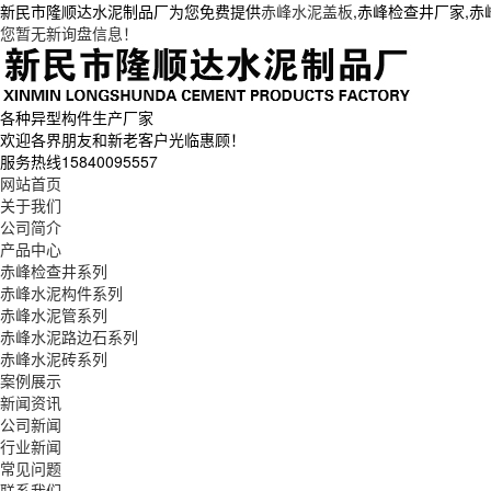
新民市隆顺达水泥制品厂为您免费提供
赤峰水泥盖板
,赤峰检查井厂家,
您暂无新询盘信息！
各种异型构件生产厂家
欢迎各界朋友和新老客户光临惠顾！
服务热线
15840095557
网站首页
关于我们
公司简介
产品中心
赤峰检查井系列
赤峰水泥构件系列
赤峰水泥管系列
赤峰水泥路边石系列
赤峰水泥砖系列
案例展示
新闻资讯
公司新闻
行业新闻
常见问题
联系我们