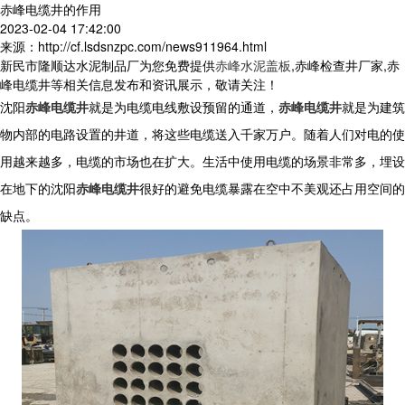
赤峰电缆井的作用
2023-02-04 17:42:00
来源：http://cf.lsdsnzpc.com/news911964.html
新民市隆顺达水泥制品厂为您免费提供
赤峰水泥盖板
,赤峰检查井厂家,赤
峰电缆井等相关信息发布和资讯展示，敬请关注！
沈阳
赤峰电缆井
就是为电缆电线敷设预留的通道，
赤峰电缆井
就是为建筑
物内部的电路设置的井道，将这些电缆送入千家万户。随着人们对电的使
用越来越多，电缆的市场也在扩大。生活中使用电缆的场景非常多，埋设
在地下的沈阳
赤峰电缆井
很好的避免电缆暴露在空中不美观还占用空间的
缺点。