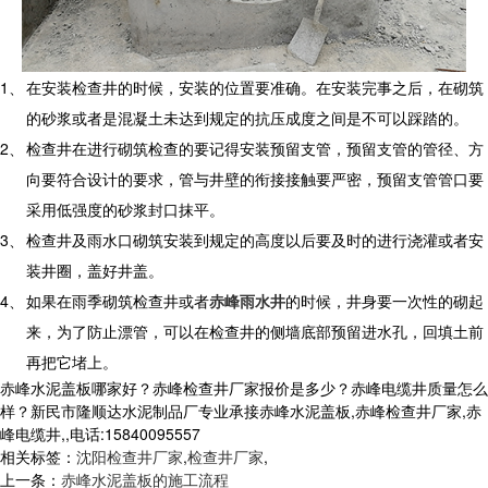
1、
在安装检查井的时候，安装的位置要准确。在安装完事之后，在砌筑
的砂浆或者是混凝土未达到规定的抗压成度之间是不可以踩踏的。
2、
检查井在进行砌筑检查的要记得安装预留支管，预留支管的管径、方
向要符合设计的要求，管与井壁的衔接接触要严密，预留支管管口要
采用低强度的砂浆封口抹平。
3、
检查井及雨水口砌筑安装到规定的高度以后要及时的进行浇灌或者安
装井圈，盖好井盖。
4、
如果在雨季砌筑检查井或者
赤峰雨水井
的时候，井身要一次性的砌起
来，为了防止漂管，可以在检查井的侧墙底部预留进水孔，回填土前
再把它堵上。
赤峰水泥盖板哪家好？赤峰检查井厂家报价是多少？赤峰电缆井质量怎么
样？新民市隆顺达水泥制品厂专业承接赤峰水泥盖板,赤峰检查井厂家,赤
峰电缆井,,电话:15840095557
相关标签：
沈阳检查井厂家
,
检查井厂家
,
上一条：
赤峰水泥盖板的施工流程