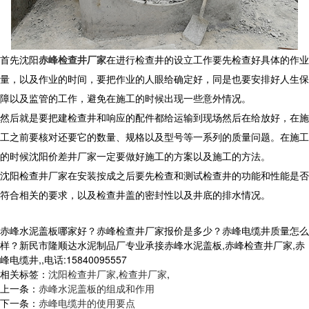
首先沈阳
赤峰检查井厂家
在进行检查井的设立工作要先检查好具体的作业
量，以及作业的时间，要把作业的人眼给确定好，同是也要安排好人生保
障以及监管的工作，避免在施工的时候出现一些意外情况。
然后就是要把建检查井和响应的配件都给运输到现场然后在给放好，在施
工之前要核对还要它的数量、规格以及型号等一系列的质量问题。在施工
的时候沈阳价差井厂家一定要做好施工的方案以及施工的方法。
沈阳检查井厂家在安装按成之后要先检查和测试检查井的功能和性能是否
符合相关的要求，以及检查井盖的密封性以及井底的排水情况。
赤峰水泥盖板哪家好？赤峰检查井厂家报价是多少？赤峰电缆井质量怎么
样？新民市隆顺达水泥制品厂专业承接赤峰水泥盖板,赤峰检查井厂家,赤
峰电缆井,,电话:15840095557
相关标签：
沈阳检查井厂家
,
检查井厂家
,
上一条：
赤峰水泥盖板的组成和作用
下一条：
赤峰电缆井的使用要点