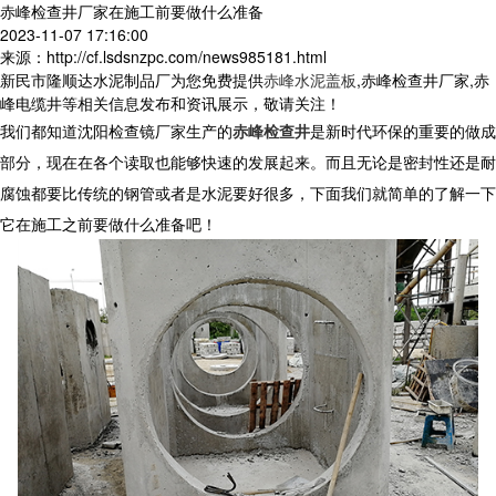
赤峰检查井厂家在施工前要做什么准备
2023-11-07 17:16:00
来源：http://cf.lsdsnzpc.com/news985181.html
新民市隆顺达水泥制品厂为您免费提供
赤峰水泥盖板
,赤峰检查井厂家,赤
峰电缆井等相关信息发布和资讯展示，敬请关注！
我们都知道沈阳检查镜厂家生产的
赤峰检查井
是新时代环保的重要的做成
部分，现在在各个读取也能够快速的发展起来。而且无论是密封性还是耐
腐蚀都要比传统的钢管或者是水泥要好很多，下面我们就简单的了解一下
它在施工之前要做什么准备吧！