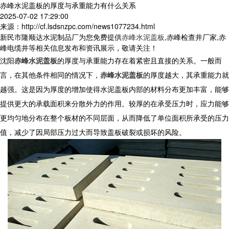
赤峰水泥盖板的厚度与承重能力有什么关系
2025-07-02 17:29:00
来源：http://cf.lsdsnzpc.com/news1077234.html
新民市隆顺达水泥制品厂为您免费提供
赤峰水泥盖板
,赤峰检查井厂家,赤
峰电缆井等相关信息发布和资讯展示，敬请关注！
沈阳
赤峰水泥盖板
的厚度与承重能力存在着紧密且直接的关系。一般而
言，在其他条件相同的情况下，
赤峰水泥盖板
的厚度越大，其承重能力就
越强。这是因为厚度的增加使得
水泥盖板
内部的材料分布更加丰富，能够
提供更大的承载面积来分散外力的作用。较厚的在承受压力时，应力能够
更均匀地分布在整个板材的不同层面，从而降低了单位面积所承受的压力
值，减少了因局部压力过大而导致盖板破裂或损坏的风险。