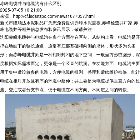
赤峰电缆井与电缆沟有什么区别
2025-07-05 10:21:00
来源：http://cf.lsdsnzpc.com/news1077357.html
新民市隆顺达水泥制品厂为您免费提供
赤峰水泥盖板
,赤峰检查井厂家,赤
峰电缆井等相关信息发布和资讯展示，敬请关注！
沈阳
赤峰电缆井
与电缆沟在多个方面存在区别。从结构上看，电缆沟是开
挖在地面下的狭长通道，通常有底部基础和两侧的墙体，形状多为长条
形；而
赤峰电缆井
则是一种相对封闭的地下空间，一般呈方形或圆形，深
度根据实际需求而定，更像是一个竖直的坑洞。在功能方面，电缆沟主要
用于集中敷设较多的电缆，方便电缆的排列、整理和后续维护检修，能让
电缆在相对开放且有序的环境中延伸；井主要是为电缆提供垂直方向的过
渡、交汇或者分支节点，便于电缆在不同方向、不同层之间的转接。